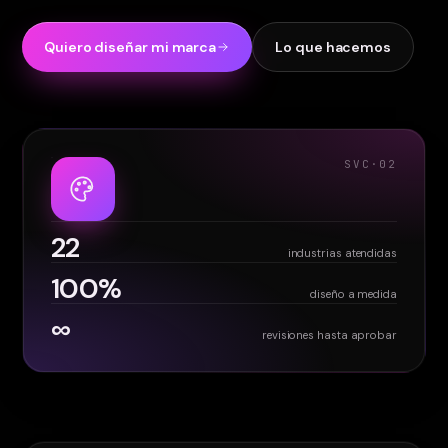
Quiero diseñar mi marca
Lo que hacemos
SVC·
02
22
industrias atendidas
100%
diseño a medida
∞
revisiones hasta aprobar