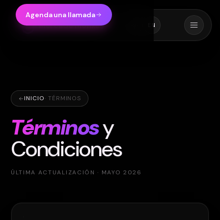
Agenda una llamada
Mercado Monkey
EN
INICIO
·
TÉRMINOS
Términos
y
Condiciones
ÚLTIMA ACTUALIZACIÓN
·
MAYO 2026